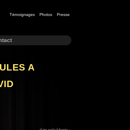
Témoignages
Photos
Presse
tact
ULES A
VID
date précédente »