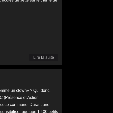
 écoles de Jette sur le thème de
Lire la suite
de
Doss,
des
mots
et...
é comme un clown» ? Qui donc,
les
AC (Présence et Action
maux
 de cette commune. Durant une
du
sensibiliser quelque 1.400 petits