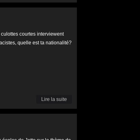
regards
d'enfants...
et d'un
clown sur
 culottes courtes interviewent
l'exclusion
acistes, quelle est ta nationalité?
sociale
Lire la suite
de Paolo Doss:
un
communicateur