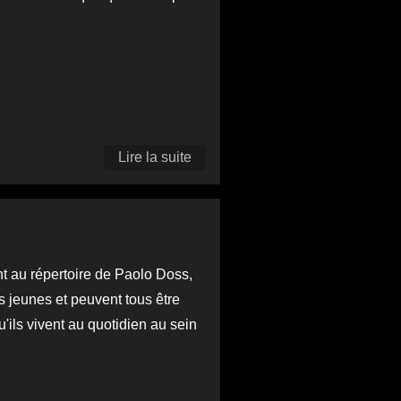
siècle
Lire la suite
de C'est
un clown
qui parle
de
l'exclusion
nt au répertoire de Paolo Doss,
sociale
s jeunes et peuvent tous être
aux
'ils vivent au quotidien au sein
enfants