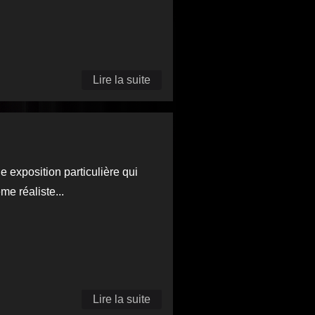
Lire la suite
de Paolo
Doss: pour
comprendre
les
problèmes,
e exposition particulière qui
mieux vaut
me réaliste...
en rire!
Lire la suite
de Les