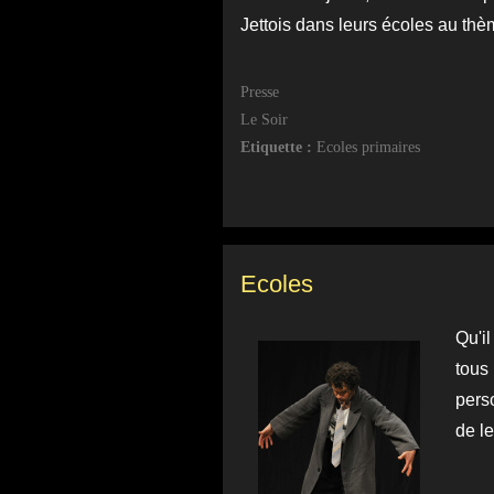
Jettois dans leurs écoles au thè
Presse
Le Soir
Etiquette :
Ecoles primaires
Ecoles
Qu'i
tous
perso
de le